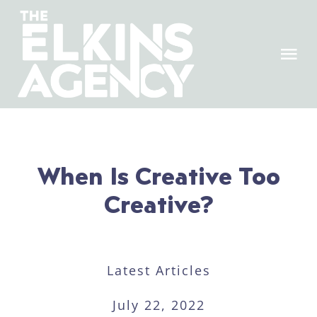
Skip
to
content
Tog
Nav
ABOUT
WORK
When Is Creative Too
Creative?
SERVICES
CONTACT
Latest Articles
July 22, 2022